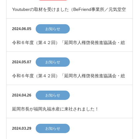
Youtuberの取材を受けました（BeFriend事業所／元気堂空
港店）
2024.06.05
お知らせ
令和６年度（第４２回）「延岡市人権啓発推進協議会・総
会及び講演会」に登壇しました！
2024.05.07
お知らせ
令和６年度（第４２回）「延岡市人権啓発推進協議会・総
会及び講演会」に登壇します！
2024.04.26
お知らせ
延岡市長が福岡丸福水産に来社されました！
2024.03.29
お知らせ