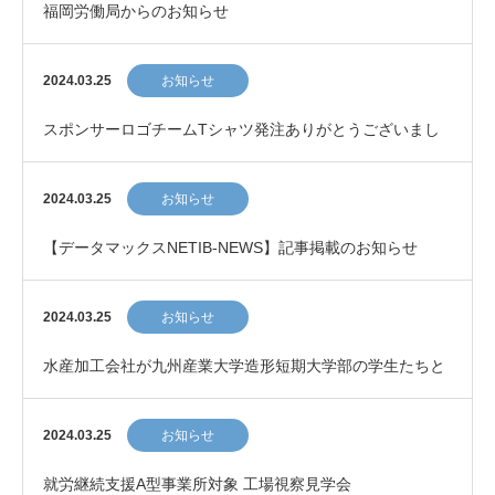
福岡労働局からのお知らせ
2024.03.25
お知らせ
スポンサーロゴチームTシャツ発注ありがとうございまし
た！
2024.03.25
お知らせ
【データマックスNETIB-NEWS】記事掲載のお知らせ
2024.03.25
お知らせ
水産加工会社が九州産業大学造形短期大学部の学生たちと
商品開発金属探知機を通せる「アルミホイルを使わな…
2024.03.25
お知らせ
就労継続支援A型事業所対象 工場視察見学会