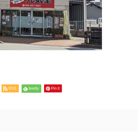
RSS
feedly
Pin it